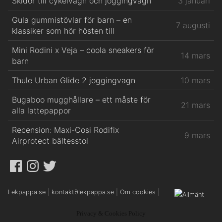
Skidor till cykelvagn och joggingvagn
3 januari
Gula gummistövlar för barn – en
7 augusti
klassiker som hör hösten till
Mini Rodini x Veja – coola sneakers för
14 mars
barn
Thule Urban Glide 2 joggingvagn
10 mars
Bugaboo mugghållare – ett måste för
21 mars
alla lattepappor
Recension: Maxi-Cosi Rodifix
9 mars
Airprotect bältesstol
Facebook
Instagram
Twitter
Lekpappa.se
|
kontakt
∂
lekpappa.se
|
Om cookies
|
Privacy & Cookies Policy