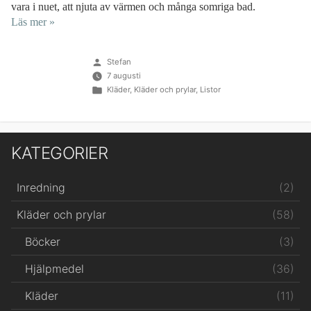
vara i nuet, att njuta av värmen och många somriga bad.
Läs mer »
Publicerat
Stefan
av
7 augusti
Publicerat
Kläder
,
Kläder och prylar
,
Listor
i
KATEGORIER
(2)
Inredning
(58)
Kläder och prylar
(3)
Böcker
(36)
Hjälpmedel
(11)
Kläder