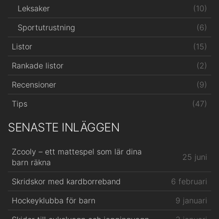
(10)
Leksaker
(6)
Sportutrustning
(15)
Listor
(2)
Rankade listor
(9)
Recensioner
(47)
Tips
SENASTE INLÄGGEN
Zcooly – ett mattespel som lär dina
25 juni
barn räkna
Skridskor med kardborreband
6 februari
Hockeyklubba för barn
9 januari