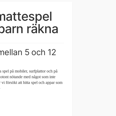
 mattespel
 barn räkna
mellan 5 och 12
a spel på mobiler, surfplattor och på
monotont nötande med något som inte
r vi försökt att hitta spel och appar som
»