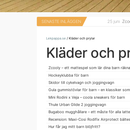
SENASTE INLÄGGEN
25 juni
Zcooly – ett matt
9 mars
Recension: Maxi-Cosi 
Lekpappa.se
/
Kläder och prylar
Kläder och pr
Zcooly – ett mattespel som lär dina barn räkn
Hockeyklubba för barn
Skidor till cykelvagn och joggingvagn
Gula gummistövlar för barn – en klassiker som 
Mini Rodini x Veja – coola sneakers för barn
Thule Urban Glide 2 joggingvagn
Bugaboo mugghållare – ett måste för alla lat
Recension: Maxi-Cosi Rodifix Airprotect bälte
Hur får jag mitt barn blöjfritt?