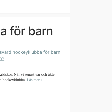
 för barn
isvärd hockeyklubba för barn
n?
skridskor. När vi senast var och åkte
gon hockeyklubba.
Läs mer »