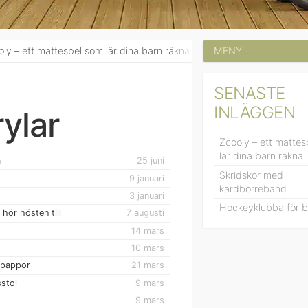
espel som lär dina barn räkna
6 februari
Skridskor med kardborreb
Rodifix Airprotect bältesstol
9 mars
Hur får jag mitt barn blöjfritt?
SENASTE
INLÄGGEN
ylar
Zcooly – ett matte
lär dina barn räkna
a
25 juni
Skridskor med
9 januari
kardborreband
3 januari
Hockeyklubba för b
hör hösten till
7 augusti
14 mars
10 mars
tepappor
21 mars
sstol
9 mars
9 mars