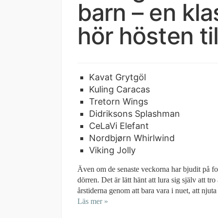
barn – en kl
hör hösten til
Kavat Grytgöl
Kuling Caracas
Tretorn Wings
Didriksons Splashman
CeLaVi Elefant
Nordbjørn Whirlwind
Viking Jolly
Även om de senaste veckorna har bjudit på fo
dörren. Det är lätt hänt att lura sig själv att tr
årstiderna genom att bara vara i nuet, att nj
Läs mer »