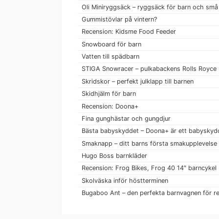
Oli Miniryggsäck – ryggsäck för barn och små
Gummistövlar på vintern?
Recension: Kidsme Food Feeder
Snowboard för barn
Vatten till spädbarn
STIGA Snowracer – pulkabackens Rolls Royce
Skridskor – perfekt julklapp till barnen
Skidhjälm för barn
Recension: Doona+
Fina gunghästar och gungdjur
Bästa babyskyddet – Doona+ är ett babyskydd
Smaknapp – ditt barns första smakupplevelse
Hugo Boss barnkläder
Recension: Frog Bikes, Frog 40 14″ barncykel
Skolväska inför höstterminen
Bugaboo Ant – den perfekta barnvagnen för r