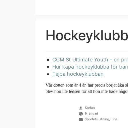
i
Hockeyklubba
CCM St Ultimate Youth – en pr
Hur kapa hockeyklubba för bar
Tejpa hockeyklubban
Vår dotter, som är 4 år, har precis börjat åka 
blev hon lite ledsen för att hon inte hade nå
Publicerat
Stefan
av
9 januari
Publicerat
Sportutrustning
,
Tips
i