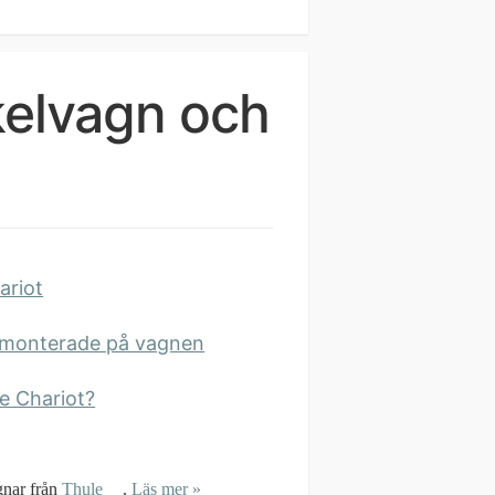
ykelvagn och
ariot
r monterade på vagnen
le Chariot?
agnar från
Thule
.
Läs mer »