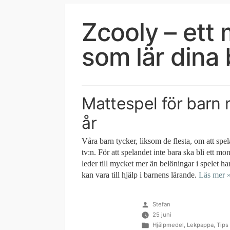
Zcooly – ett
som lär dina
Mattespel för barn 
år
Våra barn tycker, liksom de flesta, om att spel
tv:n. För att spelandet inte bara ska bli ett 
leder till mycket mer än belöningar i spelet ha
kan vara till hjälp i barnens lärande.
Läs mer 
Publicerat
Stefan
av
25 juni
Publicerat
Hjälpmedel
,
Lekpappa
,
Tips