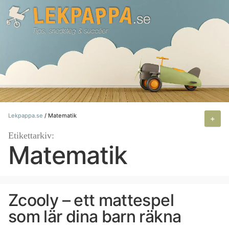
Hoppa
till
innehåll
Lekpappa.se
/
Matematik
+
Etikettarkiv:
Matematik
Zcooly – ett mattespel
som lär dina barn räkna