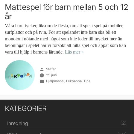
Mattespel för barn mellan 5 och 12
år
Våra barn tycker, liksom de flesta, om att spela spel på mobiler,
surfplattor och på tv:n. För att spelandet inte bara ska bli ett
monotont nötande med något som inte leder till mycket mer än
belöningar i spelet har vi försökt att hitta spel och appar som kan
vara till hjälp i barnens lärande.
Läs mer »
Publicerat
Stefan
av
25 juni
Publicerat
Hjälpmedel
,
Lekpappa
,
Tips
i
KATEGORIER
(2)
Inredning