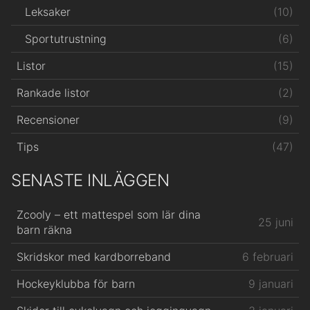
(10)
Leksaker
(6)
Sportutrustning
(15)
Listor
(2)
Rankade listor
(9)
Recensioner
(47)
Tips
SENASTE INLÄGGEN
Zcooly – ett mattespel som lär dina
25 juni
barn räkna
Skridskor med kardborreband
6 februari
Hockeyklubba för barn
9 januari