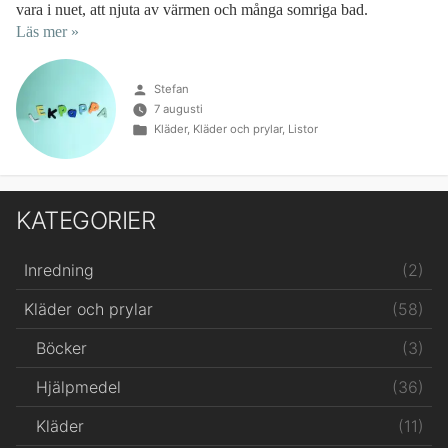
vara i nuet, att njuta av värmen och många somriga bad.
Läs mer »
Publicerat
Stefan
av
7 augusti
Publicerat
Kläder
,
Kläder och prylar
,
Listor
i
KATEGORIER
(2)
Inredning
(58)
Kläder och prylar
(3)
Böcker
(36)
Hjälpmedel
(11)
Kläder