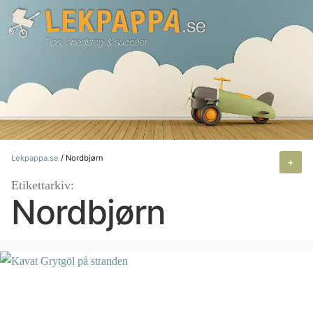
Hoppa
till
innehåll
Lekpappa.se
/
Nordbjørn
+
Etikettarkiv:
Nordbjørn