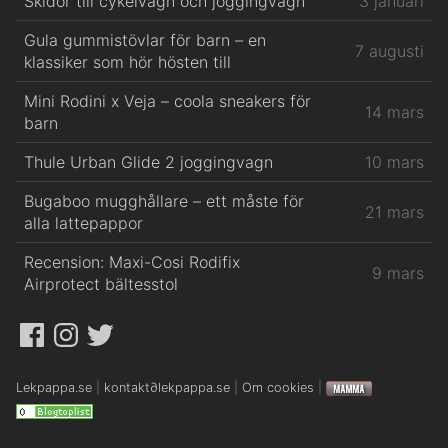
Skidor till cykelvagn och joggingvagn
3 januari
Gula gummistövlar för barn – en
7 augusti
klassiker som hör hösten till
Mini Rodini x Veja – coola sneakers för
14 mars
barn
Thule Urban Glide 2 joggingvagn
10 mars
Bugaboo mugghållare – ett måste för
21 mars
alla lattepappor
Recension: Maxi-Cosi Rodifix
9 mars
Airprotect bältesstol
Facebook
Instagram
Twitter
Lekpappa.se
|
kontakt
∂
lekpappa.se
|
Om cookies
|