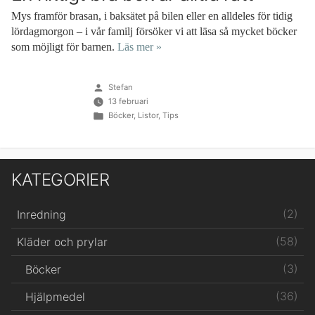
Mys framför brasan, i baksätet på bilen eller en alldeles för tidig
lördagmorgon – i vår familj försöker vi att läsa så mycket böcker
som möjligt för barnen.
Läs mer »
Publicerat
Stefan
av
13 februari
Publicerat
Böcker
,
Listor
,
Tips
i
KATEGORIER
(2)
Inredning
(58)
Kläder och prylar
(3)
Böcker
(36)
Hjälpmedel