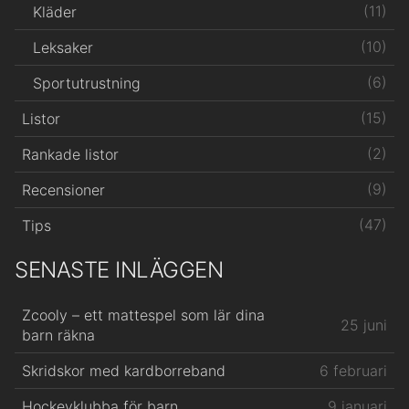
(11)
Kläder
(10)
Leksaker
(6)
Sportutrustning
(15)
Listor
(2)
Rankade listor
(9)
Recensioner
(47)
Tips
SENASTE INLÄGGEN
Zcooly – ett mattespel som lär dina
25 juni
barn räkna
Skridskor med kardborreband
6 februari
Hockeyklubba för barn
9 januari