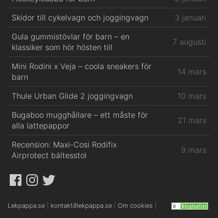
Skidor till cykelvagn och joggingvagn
3 januari
Gula gummistövlar för barn – en
7 augusti
klassiker som hör hösten till
Mini Rodini x Veja – coola sneakers för
14 mars
barn
Thule Urban Glide 2 joggingvagn
10 mars
Bugaboo mugghållare – ett måste för
21 mars
alla lattepappor
Recension: Maxi-Cosi Rodifix
9 mars
Airprotect bältesstol
Facebook
Instagram
Twitter
Lekpappa.se
|
kontakt
∂
lekpappa.se
|
Om cookies
|