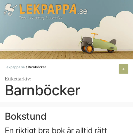
Hoppa
till
innehåll
Lekpappa.se
/
Barnböcker
+
Etikettarkiv:
Barnböcker
Bokstund
En riktigt bra bok är alltid rätt