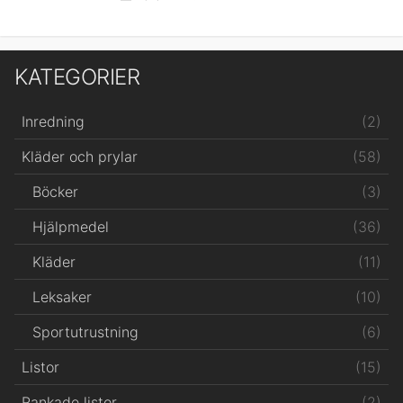
i
KATEGORIER
(2)
Inredning
(58)
Kläder och prylar
(3)
Böcker
(36)
Hjälpmedel
(11)
Kläder
(10)
Leksaker
(6)
Sportutrustning
(15)
Listor
(2)
Rankade listor