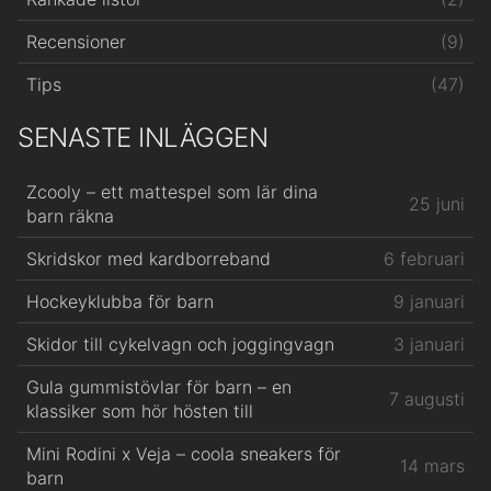
(9)
Recensioner
(47)
Tips
SENASTE INLÄGGEN
Zcooly – ett mattespel som lär dina
25 juni
barn räkna
Skridskor med kardborreband
6 februari
Hockeyklubba för barn
9 januari
Skidor till cykelvagn och joggingvagn
3 januari
Gula gummistövlar för barn – en
7 augusti
klassiker som hör hösten till
Mini Rodini x Veja – coola sneakers för
14 mars
barn