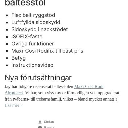
bältesstol
Flexibelt ryggstöd
Luftfyllda sidoskydd
Sidoskydd i nackstödet
ISOFIX-fäste
Övriga funktioner
Maxi-Cosi Rodifix till bäst pris
Betyg
Instruktionsvideo
Nya förutsättningar
Jag har tidigare recenserat bältesstolen
Maxi-Cosi Rodi
Airprotect
. Vi har, som vissa av er förmodligen vet, uppgraderat
från tvåbarns- till trebarnsfamilj, vilket – bland mycket annat(!)
Läs mer »
Publicerat
Stefan
av
9 mars