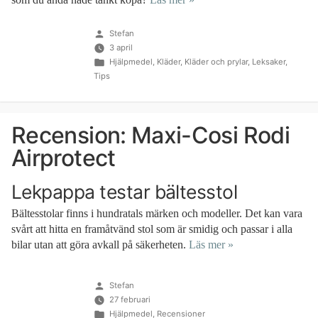
Publicerat
Stefan
av
3 april
Publicerat
Hjälpmedel
,
Kläder
,
Kläder och prylar
,
Leksaker
,
i
Tips
Recension: Maxi-Cosi Rodi
Airprotect
Lekpappa testar bältesstol
Bältesstolar finns i hundratals märken och modeller. Det kan vara
svårt att hitta en framåtvänd stol som är smidig och passar i alla
bilar utan att göra avkall på säkerheten.
Läs mer »
Publicerat
Stefan
av
27 februari
Publicerat
Hjälpmedel
,
Recensioner