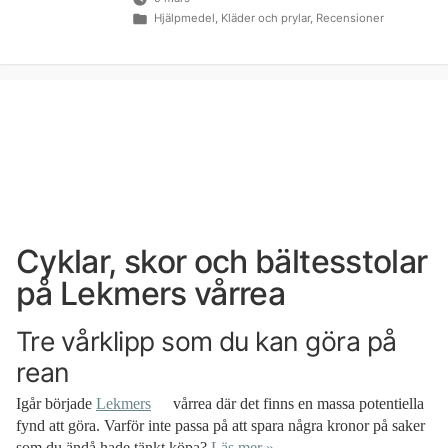
Publicerat
Hjälpmedel
,
Kläder och prylar
,
Recensioner
i
Cyklar, skor och bältesstolar
på Lekmers vårrea
Tre vårklipp som du kan göra på
rean
Igår började
Lekmers
vårrea där det finns en massa potentiella
fynd att göra. Varför inte passa på att spara några kronor på saker
som du ändå hade tänkt köpa?
Läs mer »