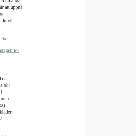
ull i många
år att uppnå
ra
du vill
teket
amtagen för
d en
a blir
 i
kunna
pa)
kläder
så