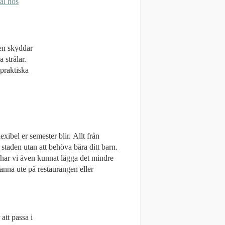
al hos
Den skyddar
 strålar.
praktiska
xibel er semester blir. Allt från
 staden utan att behöva bära ditt barn.
 har vi även kunnat lägga det mindre
tanna ute på restaurangen eller
att passa i