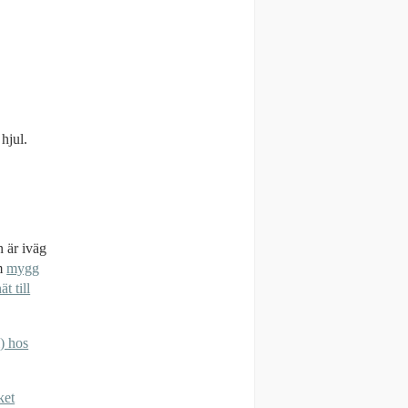
hjul.
n är iväg
om
mygg
t till
) hos
ket