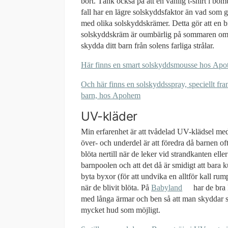
bort. Tänk också på att en vanlig t-shirt i bom
fall har en lägre solskyddsfaktor än vad som g
med olika solskyddskrämer. Detta gör att en b
solskyddskräm är oumbärlig på sommaren om 
skydda ditt barn från solens farliga strålar.
Här finns en smart solskyddsmousse hos Apo
Och här finns en solskyddsspray, speciellt fr
barn, hos Apohem
UV-kläder
Min erfarenhet är att tvådelad UV-klädsel me
över- och underdel är att föredra då barnen oft
blöta nertill när de leker vid strandkanten eller
barnpoolen och att det då är smidigt att bara 
byta byxor (för att undvika en alltför kall rum
när de blivit blöta. På
Babyland
har de bra 
med långa ärmar och ben så att man skyddar 
mycket hud som möjligt.