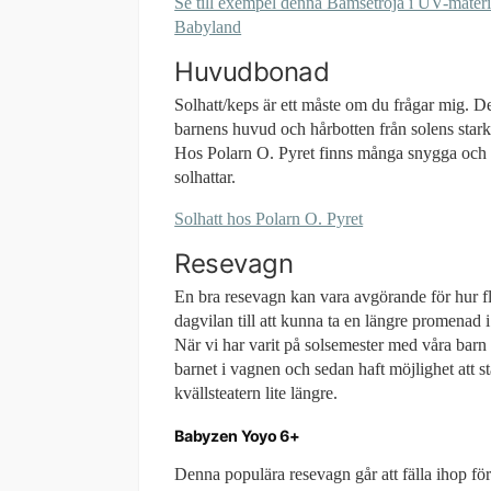
Se till exempel denna Bamsetröja i UV-materi
Babyland
Huvudbonad
Solhatt/keps är ett måste om du frågar mig. 
barnens huvud och hårbotten från solens starka
Hos Polarn O. Pyret finns många snygga och 
solhattar.
Solhatt hos Polarn O. Pyret
Resevagn
En bra resevagn kan vara avgörande för hur fle
dagvilan till att kunna ta en längre promenad i
När vi har varit på solsemester med våra barn
barnet i vagnen och sedan haft möjlighet att s
kvällsteatern lite längre.
Babyzen Yoyo 6+
Denna populära resevagn går att fälla ihop för 