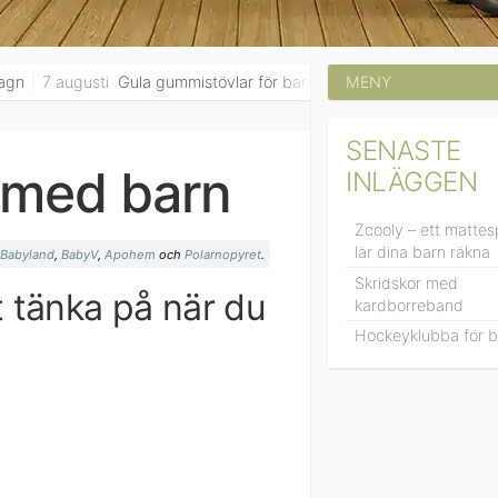
gusti
Gula gummistövlar för barn – en klassiker som hör hösten till
SENASTE
 med barn
INLÄGGEN
Zcooly – ett matte
lär dina barn räkna
Babyland
,
BabyV
,
Apohem
och
Polarnopyret
.
Skridskor med
t tänka på när du
kardborreband
Hockeyklubba för b