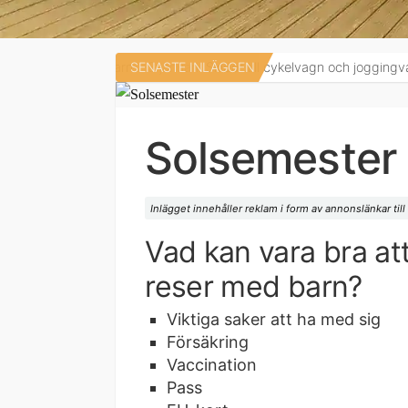
ba för barn
3 januari
SENASTE INLÄGGEN
Skidor till cykelvagn och joggingvagn
7 au
Solsemester
Inlägget innehåller reklam i form av annonslänkar till
Vad kan vara bra at
reser med barn?
Viktiga saker att ha med sig
Försäkring
Vaccination
Pass