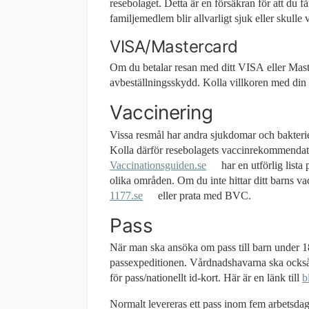
resebolaget. Detta är en försäkran för att du 
familjemedlem blir allvarligt sjuk eller skulle
VISA/Mastercard
Om du betalar resan med ditt VISA eller Mast
avbeställningsskydd. Kolla villkoren med din
Vaccinering
Vissa resmål har andra sjukdomar och bakteri
Kolla därför resebolagets vaccinrekommendati
Vaccinationsguiden.se
har en utförlig lista
olika områden. Om du inte hittar ditt barns va
1177.se
eller prata med BVC.
Pass
När man ska ansöka om pass till barn under 1
passexpeditionen. Vårdnadshavarna ska också 
för pass/nationellt id-kort. Här är en länk till
b
Normalt levereras ett pass inom fem arbetsdaga