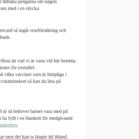
får tillbaka pengarna om någon
 vara med i en olycka.
ercard så ingår reseförsäkring och
 bank.
eflora än vad vi är vana vid här hemma.
oner för resmålet.
 på vilka vacciner som är lämpliga i
ccinationskort så kan du läsa på
8 år så behöver barnet vara med på
ha fyllt i en blankett för medgivande
lanketten
.
r men det kan ta längre tid ibland.