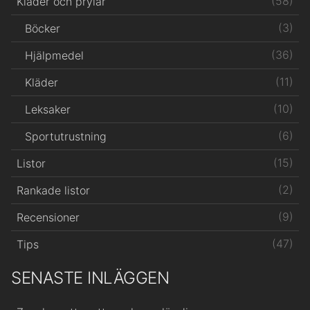
(58)
Kläder och prylar
(3)
Böcker
(36)
Hjälpmedel
(11)
Kläder
(10)
Leksaker
(6)
Sportutrustning
(15)
Listor
(2)
Rankade listor
(9)
Recensioner
(47)
Tips
SENASTE INLÄGGEN