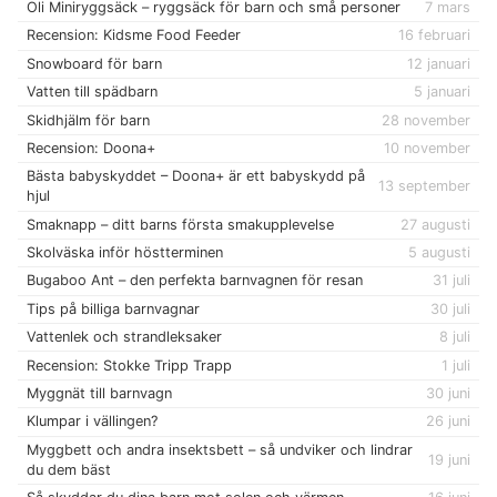
Oli Miniryggsäck – ryggsäck för barn och små personer
7 mars
Recension: Kidsme Food Feeder
16 februari
Snowboard för barn
12 januari
Vatten till spädbarn
5 januari
Skidhjälm för barn
28 november
Recension: Doona+
10 november
Bästa babyskyddet – Doona+ är ett babyskydd på
13 september
hjul
Smaknapp – ditt barns första smakupplevelse
27 augusti
Skolväska inför höstterminen
5 augusti
Bugaboo Ant – den perfekta barnvagnen för resan
31 juli
Tips på billiga barnvagnar
30 juli
Vattenlek och strandleksaker
8 juli
Recension: Stokke Tripp Trapp
1 juli
Myggnät till barnvagn
30 juni
Klumpar i vällingen?
26 juni
Myggbett och andra insektsbett – så undviker och lindrar
19 juni
du dem bäst