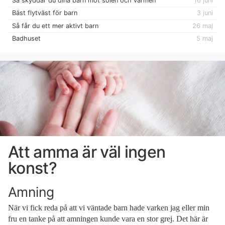
Så skyddar du dina barn mot solen och värmen
16 juni
Bäst flytväst för barn
3 juni
Så får du ett mer aktivt barn
26 maj
Badhuset
5 maj
Att amma är väl ingen
konst?
Amning
När vi fick reda på att vi väntade barn hade varken jag eller min
fru en tanke på att amningen kunde vara en stor grej. Det här är