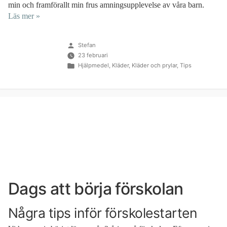
min och framförallt min frus amningsupplevelse av våra barn.
Läs mer »
Publicerat
Stefan
av
23 februari
Publicerat
Hjälpmedel
,
Kläder
,
Kläder och prylar
,
Tips
i
Dags att börja förskolan
Några tips inför förskolestarten