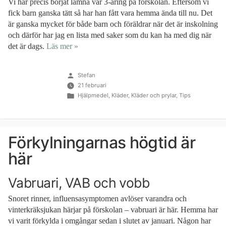
Vi har precis börjat lämna vår 3-åring på förskolan. Eftersom vi
fick barn ganska tätt så har han fått vara hemma ända till nu. Det
är ganska mycket för både barn och föräldrar när det är inskolning
och därför har jag en lista med saker som du kan ha med dig när
det är dags.
Läs mer »
Publicerat
Stefan
av
21 februari
Publicerat
Hjälpmedel
,
Kläder
,
Kläder och prylar
,
Tips
i
Förkylningarnas högtid är
här
Vabruari, VAB och vobb
Snoret rinner, influensasymptomen avlöser varandra och
vinterkräksjukan härjar på förskolan – vabruari är här. Hemma har
vi varit förkylda i omgångar sedan i slutet av januari. Någon har