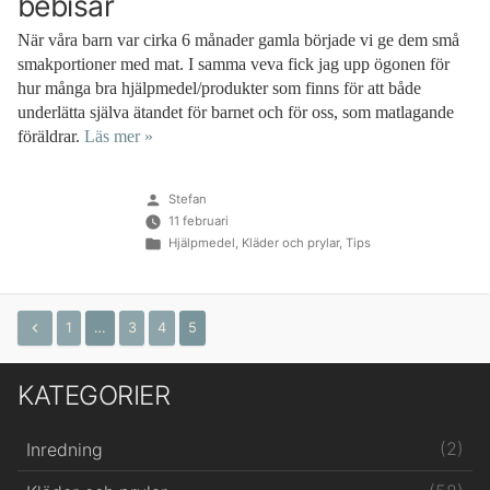
bebisar
När våra barn var cirka 6 månader gamla började vi ge dem små
smakportioner med mat. I samma veva fick jag upp ögonen för
hur många bra hjälpmedel/produkter som finns för att både
underlätta själva ätandet för barnet och för oss, som matlagande
föräldrar.
Läs mer »
Publicerat
Stefan
av
11 februari
Publicerat
Hjälpmedel
,
Kläder och prylar
,
Tips
i
1
…
3
4
5
Sidnumrering
KATEGORIER
för
inlägg
(2)
Inredning