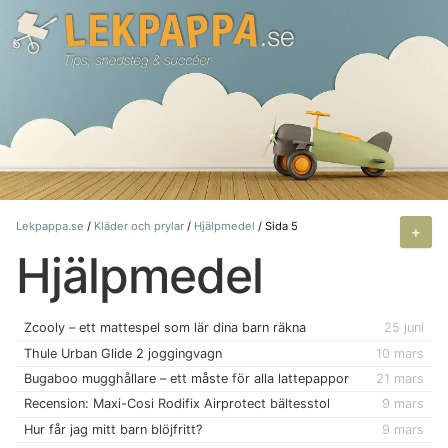
Hoppa
till
innehåll
Lekpappa.se
/
Kläder och prylar
/
Hjälpmedel
/
Sida 5
+
Hjälpmedel
Zcooly – ett mattespel som lär dina barn räkna
25 juni
Thule Urban Glide 2 joggingvagn
10 mars
Bugaboo mugghållare – ett måste för alla lattepappor
21 mars
Recension: Maxi-Cosi Rodifix Airprotect bältesstol
9 mars
Hur får jag mitt barn blöjfritt?
9 mars