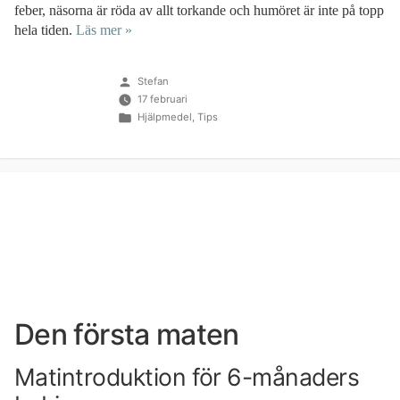
feber, näsorna är röda av allt torkande och humöret är inte på topp
hela tiden.
Läs mer »
Publicerat
Stefan
av
17 februari
Publicerat
Hjälpmedel
,
Tips
i
Den första maten
Matintroduktion för 6-månaders